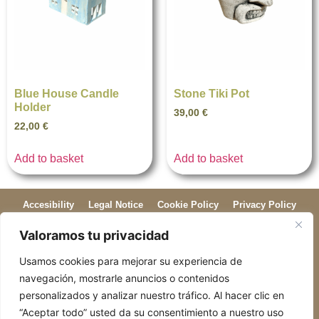
Blue House Candle
Stone Tiki Pot
Holder
39,00
€
22,00
€
Add to basket
Add to basket
Accesibility
Legal Notice
Cookie Policy
Privacy Policy
Valoramos tu privacidad
Return Policy
Shipping Policy
Usamos cookies para mejorar su experiencia de
ogiroguy@gmail.com
+34 631 89 71 07
navegación, mostrarle anuncios o contenidos
C. del Doctor Gil i Morte, 15, pta 2, Extramurs, 46007 València
personalizados y analizar nuestro tráfico. Al hacer clic en
“Aceptar todo” usted da su consentimiento a nuestro uso