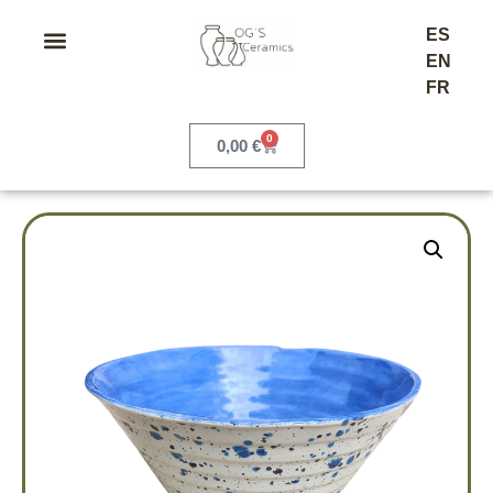
ES
EN
FR
0
0,00
€