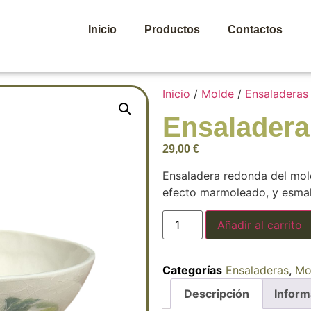
Inicio
Productos
Contactos
Inicio
/
Molde
/
Ensaladeras
Ensaladera
29,00
€
Ensaladera redonda del mol
efecto marmoleado, y esmalt
Añadir al carrito
Categorías
Ensaladeras
,
Mo
Descripción
Inform