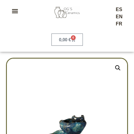
ES
EN
FR
0
0,00
€