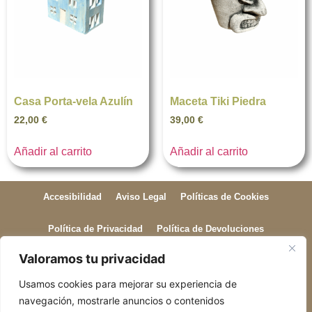
Casa Porta-vela Azulín
Maceta Tiki Piedra
22,00
€
39,00
€
Añadir al carrito
Añadir al carrito
Accesibilidad
Aviso Legal
Políticas de Cookies
Política de Privacidad
Política de Devoluciones
Valoramos tu privacidad
Política de Envío
Usamos cookies para mejorar su experiencia de
ogiroguy@gmail.com
+34 631 89 71 07
navegación, mostrarle anuncios o contenidos
C. del Doctor Gil i Morte, 15, pta 2, Extramurs, 46007 València