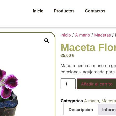
Inicio
Productos
Contactos
Inicio
/
A mano
/
Macetas
/ 
Maceta Flo
25,00
€
Maceta hecha a mano en gres
cocciones, agujereada para 
Añadir al carrito
Categorías
A mano
,
Maceta
Descripción
Inform