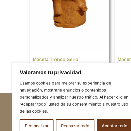
Maceta Tronco Serio
Maceta
69,00
€
39,00
Valoramos tu privacidad
Añadir al carrito
Añadir
Usamos cookies para mejorar su experiencia de
navegación, mostrarle anuncios o contenidos
personalizados y analizar nuestro tráfico. Al hacer clic en
Accesibilidad
Aviso Legal
Po
“Aceptar todo” usted da su consentimiento a nuestro uso
ogiroguy@gmail.co
de las cookies.
Personalizar
Rechazar todo
Aceptar todo