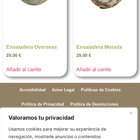
Ensaladera Overseas
Ensaladera Morada
29,00
€
29,00
€
Añadir al carrito
Añadir al carrito
Accesibilidad
Aviso Legal
Políticas de Cookies
Política de Privacidad
Política de Devoluciones
Valoramos tu privacidad
Política de Envío
Usamos cookies para mejorar su experiencia de
ogiroguy@gmail.com
+34 631 89 71 07
navegación, mostrarle anuncios o contenidos
C. del Doctor Gil i Morte, 15, pta 2, Extramurs, 46007 València